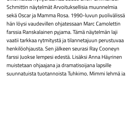
Schmittin näytelmät Arvoituksellisia muunnelmia
sekä Oscar ja Mamma Rosa. 1990-luvun puolivälissä
hän löysi vaudevillen ohjatessaan Marc Camolettin
farssia Ranskalainen pyjama. Tämä näytelmän laji
vaatii tarkkaa rytmitystä ja tilannetajuun perustuvaa
henkilöohjausta. Sen jälkeen seurasi Ray Cooneyn
farssi Juokse lempesi edestä. Lisäksi Anna Häyrinen
muistetaan ohjaajana ja dramatisoijana lapsille
suunnatuista tuotannoista Tuhkimo, Mimmi lehmä ja
Varis sekä Mestaritontun seikkailut.
Teatterin ulkopuoliselle yleisölle tuntemattomampi
puoli Häyrisen työnsarkaa oli hänen panoksensa
ohjelmiston suunnittelussa. Vuosikymmenten aikana
Joensuun kaupunginteatterissa on tuskin esitetty
näytelmää, joka ei olisi jossain vaiheessa käynyt
Anna Häyrisen työpöydällä. Aikana jolloin monet