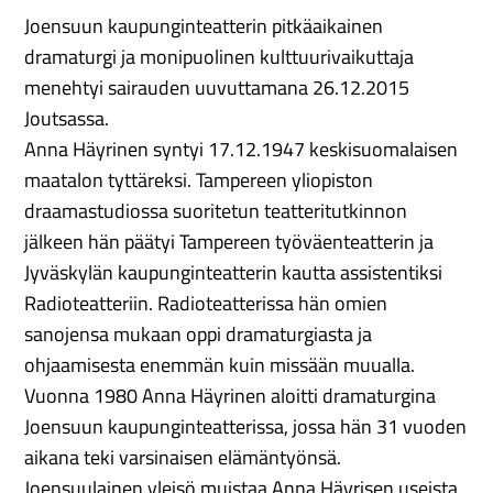
Joensuun kaupunginteatterin pitkäaikainen
dramaturgi ja monipuolinen kulttuurivaikuttaja
menehtyi sairauden uuvuttamana 26.12.2015
Joutsassa.
Anna Häyrinen syntyi 17.12.1947 keskisuomalaisen
maatalon tyttäreksi. Tampereen yliopiston
draamastudiossa suoritetun teatteritutkinnon
jälkeen hän päätyi Tampereen työväenteatterin ja
Jyväskylän kaupunginteatterin kautta assistentiksi
Radioteatteriin. Radioteatterissa hän omien
sanojensa mukaan oppi dramaturgiasta ja
ohjaamisesta enemmän kuin missään muualla.
Vuonna 1980 Anna Häyrinen aloitti dramaturgina
Joensuun kaupunginteatterissa, jossa hän 31 vuoden
aikana teki varsinaisen elämäntyönsä.
Joensuulainen yleisö muistaa Anna Häyrisen useista