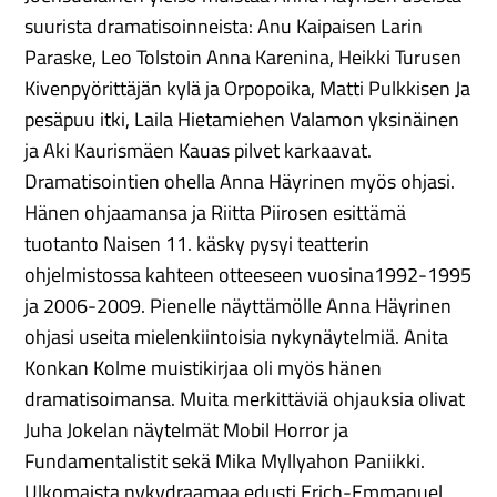
suurista dramatisoinneista: Anu Kaipaisen Larin
Paraske, Leo Tolstoin Anna Karenina, Heikki Turusen
Kivenpyörittäjän kylä ja Orpopoika, Matti Pulkkisen Ja
pesäpuu itki, Laila Hietamiehen Valamon yksinäinen
ja Aki Kaurismäen Kauas pilvet karkaavat.
Dramatisointien ohella Anna Häyrinen myös ohjasi.
Hänen ohjaamansa ja Riitta Piirosen esittämä
tuotanto Naisen 11. käsky pysyi teatterin
ohjelmistossa kahteen otteeseen vuosina1992-1995
ja 2006-2009. Pienelle näyttämölle Anna Häyrinen
ohjasi useita mielenkiintoisia nykynäytelmiä. Anita
Konkan Kolme muistikirjaa oli myös hänen
dramatisoimansa. Muita merkittäviä ohjauksia olivat
Juha Jokelan näytelmät Mobil Horror ja
Fundamentalistit sekä Mika Myllyahon Paniikki.
Ulkomaista nykydraamaa edusti Erich-Emmanuel