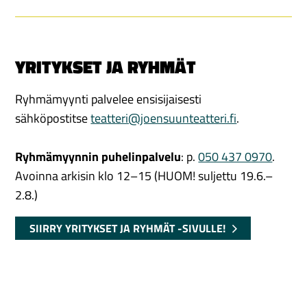
YRITYKSET JA RYHMÄT
Ryhmämyynti palvelee ensisijaisesti
sähköpostitse
teatteri@joensuunteatteri.fi
.
Ryhmämyynnin puhelinpalvelu
: p.
050 437 0970
.
Avoinna arkisin klo 12–15 (HUOM! suljettu
19.6.–
2.8.)
SIIRRY YRITYKSET JA RYHMÄT -SIVULLE!