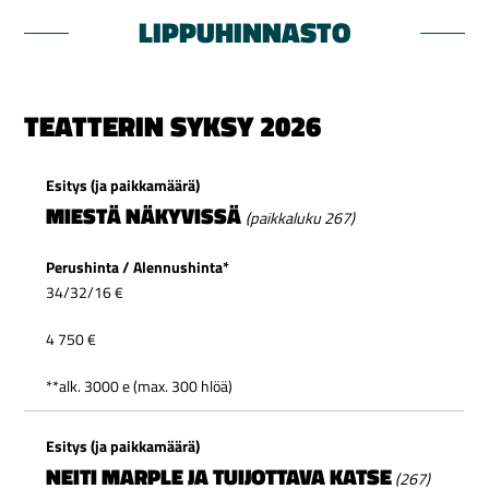
LIPPUHINNASTO
TEATTERIN SYKSY 2026
ESITYKSET
MIESTÄ NÄKYVISSÄ
(paikkaluku 267)
PERUSHINTA
/
ALENNUSHINTA*
34/32/16 €
YKSITYISNÄYTÄNTÖ
4 750 €
KIERTUENÄYTÄNTÖ
**alk.
3000
e
(
max.
300 hlöä
)
NEITI MARPLE JA TUIJOTTAVA KATSE
(267)