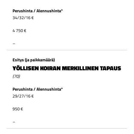
34/32/16 €
4 750 €
–
YÖLLISEN KOIRAN MERKILLINEN TAPAUS
(70)
2
9
/
2
7
/16
€
950 €
–