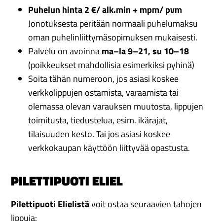
Puhelun hinta 2 €/ alk.min + mpm/ pvm
Jonotuksesta peritään normaali puhelumaksu
oman puhelinliittymäsopimuksen mukaisesti.
Palvelu on avoinna
ma–la 9–21, su 10–18
(poikkeukset mahdollisia esimerkiksi pyhinä)
Soita tähän numeroon, jos asiasi koskee
verkkolippujen ostamista, varaamista tai
olemassa olevan varauksen muutosta, lippujen
toimitusta, tiedustelua, esim. ikärajat,
tilaisuuden kesto. Tai jos asiasi koskee
verkkokaupan käyttöön liittyvää opastusta.
PILETTIPUOTI ELIEL
Pilettipuoti Elielistä
voit ostaa seuraavien tahojen
lippuja: