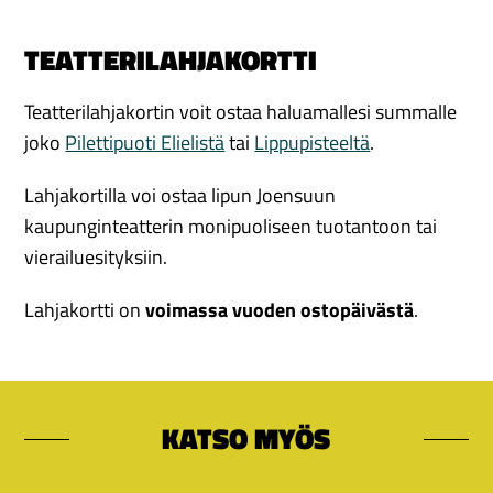
TEATTERILAHJAKORTTI
Teatterilahjakortin voit ostaa haluamallesi summalle
joko
Pilettipuoti Elielistä
tai
Lippupisteeltä
.
Lahjakortilla voi ostaa lipun Joensuun
kaupunginteatterin monipuoliseen tuotantoon tai
vierailuesityksiin.
Lahjakortti on
voimassa vuoden ostopäivästä
.
KATSO MYÖS