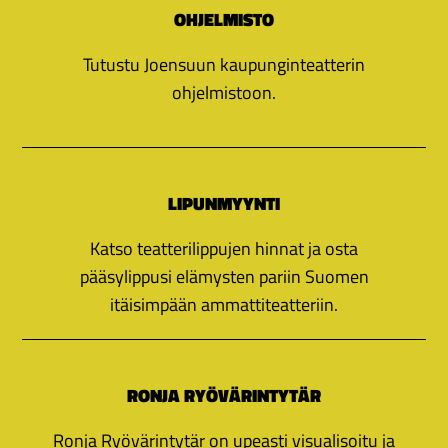
OHJELMISTO
Tutustu Joensuun kaupunginteatterin
ohjelmistoon.
LIPUNMYYNTI
Katso teatterilippujen hinnat ja osta
pääsylippusi elämysten pariin Suomen
itäisimpään ammattiteatteriin.
RONJA RYÖVÄRINTYTÄR
Ronja Ryövärintytär on upeasti visualisoitu ja