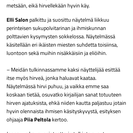
metsään, eikä hirvellekään hyvin käy.
Elli Salon
palkittu ja suosittu näytelmä liikkuu
perinteisen sukupolvitarinan ja ihmiskunnan
polttavien kysymysten sokkelossa. Näytelmässä
käsitellään eri ikäisten miesten suhdetta toisiinsa,
luontoon sekä muihin nisäkkäisiin ja eliöihin.
– Meidän tulkinnassamme kaksi näyttelijää esittää
itse myös hirveä, jonka haluavat kaataa.
Näytelmässä hirvi puhuu, ja vaikka emme saa
koskaan tietää, osuvatko kirjailijan sanat totuuteen
hirven ajatuksista, ehkä niiden kautta paljastuu jotain
hyvin olennaista ihmisen käsityskyvystä, esityksen
ohjaaja
Piia Peltola
kertoo.