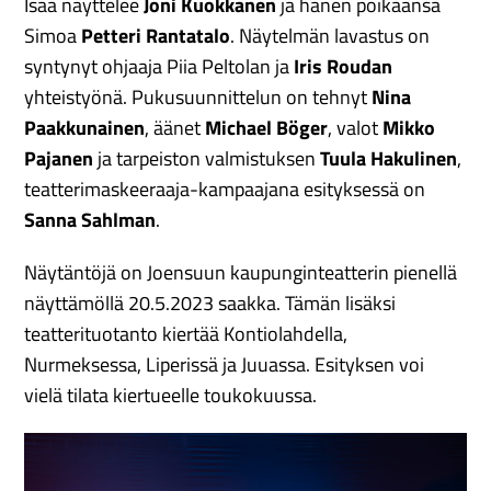
Isää näyttelee
Joni Kuokkanen
ja hänen poikaansa
Simoa
Petteri Rantatalo
. Näytelmän lavastus on
syntynyt ohjaaja Piia Peltolan ja
Iris Roudan
yhteistyönä. Pukusuunnittelun on tehnyt
Nina
Paakkunainen
, äänet
Michael Böger
, valot
Mikko
Pajanen
ja tarpeiston valmistuksen
Tuula Hakulinen
,
teatterimaskeera
aj
a-kampaajana
esityksessä on
Sanna Sahlman
.
Näytäntöjä on Joensuun kaupunginteatterin pienellä
näyttämöllä 20.5.2023 saakka. Tämän lisäksi
teatterituotanto kiertää Kontiolahdella,
Nurmeksessa, Liperissä ja Juuassa. Esityksen voi
vielä tilata kiertueelle toukokuussa.