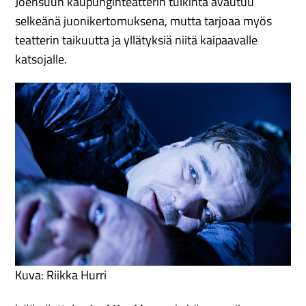
Joensuun kaupunginteatterin tulkinta avautuu
selkeänä juonikertomuksena, mutta tarjoaa myös
teatterin taikuutta ja yllätyksiä niitä kaipaavalle
katsojalle.
Kuva: Riikka Hurri