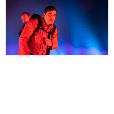
Kuva: Riikka Hurri
HIRVIMETSÄN
OHEISTAPAHTUMAT
Ohjaaja Piia Peltolan ja käsikirjoittaja Elli Salon
Taiteilijatapaaminen järjestetään ennen ensi-iltaa
lauantaina 18.2. kello 15.30–16.30
Joensuun