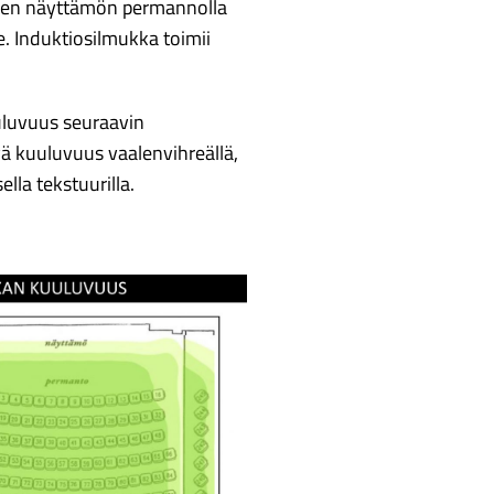
uuren näyttämön permannolla
le. Induktiosilmukka toimii
uluvuus seuraavin
ä kuuluvuus vaalenvihreällä,
ella tekstuurilla.