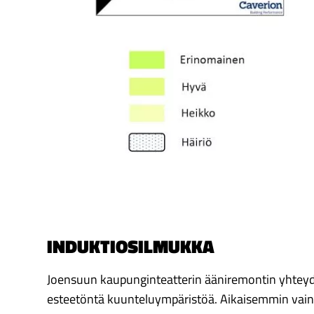
INDUKTIOSILMUKKA
Joensuun kaupunginteatterin ääniremontin yhtey
esteetöntä kuunteluympäristöä. Aikaisemmin vai