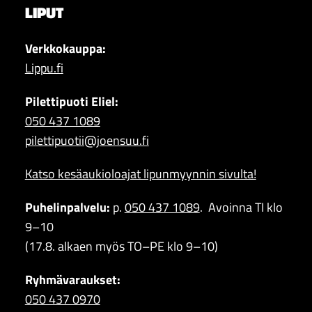
LIPUT
Verkkokauppa:
Lippu.fi
Pilettipuoti Eliel:
050 437 1089
pilettipuotii@joensuu.fi
Katso kesäaukioloajat lipunmyynnin sivulta!
Puhelinpalvelu:
p.
050 437 1089
. Avoinna TI klo
9–10
(17.8. alkaen myös TO–PE klo 9–10)
Ryhmävaraukset:
050 437 0970