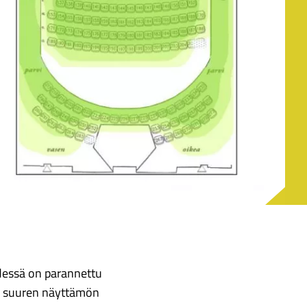
dessä on parannettu
n suuren näyttämön