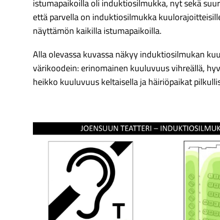
istumapaikoilla oli induktiosilmukka, nyt sekä s
että parvella on induktiosilmukka kuulorajoitteisil
näyttämön kaikilla istumapaikoilla.
Alla olevassa kuvassa näkyy induktiosilmukan ku
värikoodein: erinomainen kuuluvuus vihreällä, hyv
heikko kuuluvuus keltaisella ja häiriöpaikat pilkullis