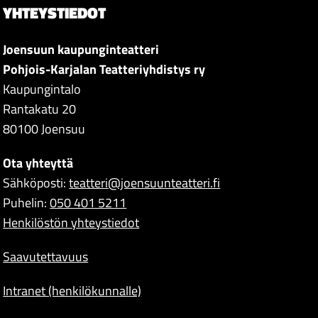
YHTEYSTIEDOT
Joensuun kaupunginteatteri
Pohjois-Karjalan Teatteriyhdistys ry
Kaupungintalo
Rantakatu 20
80100 Joensuu
Ota yhteyttä
Sähköposti:
teatteri@joensuunteatteri.fi
Puhelin:
050 401 5211
Henkilöstön yhteystiedot
Saavutettavuus
Intranet (henkilökunnalle)