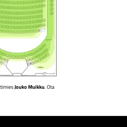
ttimies
Jouko Muikku
. Ota