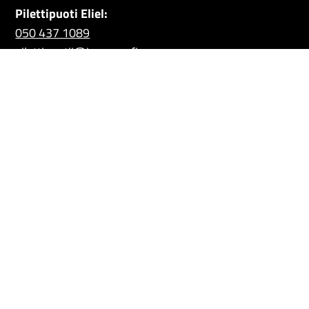
Pilettipuoti Eliel:
050 437 1089
pilettipuotii@joensuu.fi
Katso kesäaukioloajat lipunmyynnin sivulta!
Puhelinpalvelu:
p.
050 437 1089
. Avoinna TI klo 9–
10
(17.8. alkaen myös TO–PE klo 9–10)
Ryhmävaraukset:
050 437 0970
MA–PE klo 12–15 (suljettu
19.6.–2.8.)
YHTEYSTIEDOT