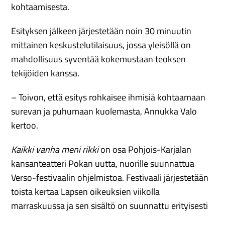
kohtaamisesta.
Esityksen jälkeen järjestetään noin 30 minuutin
mittainen keskustelutilaisuus, jossa yleisöllä on
mahdollisuus syventää kokemustaan teoksen
tekijöiden kanssa.
– Toivon, että esitys rohkaisee ihmisiä kohtaamaan
surevan ja puhumaan kuolemasta, Annukka Valo
kertoo.
Kaikki vanha meni rikki
on osa Pohjois-Karjalan
kansanteatteri Pokan uutta, nuorille suunnattua
Verso-festivaalin ohjelmistoa. Festivaali järjestetään
toista kertaa Lapsen oikeuksien viikolla
marraskuussa ja sen sisältö on suunnattu erityisesti
13–18-vuotiaille pohjoiskarjalaisille nuorille, jotka