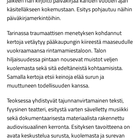
jälkeen hän kirjoitti päiväkirjaa kahden vuoden ajan
käsitelläkseen kokemustaan. Esitys pohjautuu näihin
päiväkirjamerkintöihin.
Tarinassa traumaattisen menetyksen kohdannut
kertoja vetäytyy pääkaupungin kiireestä maaseudulle
vuokraamaansa rintamamiestaloon. Talon
hiljaisuudessa pintaan nousevat muistot veljen
kuolemasta sekä sitä edeltäneistä kohtaamisista.
Samalla kertoja etsii keinoja elää surun ja
muuttuneen todellisuuden kanssa.
Teoksessa yhdistyvät tajunnanvirtamainen teksti,
fyysinen teatteri, esitystä varten sävelletty musiikki
sekä dokumentaarisesta materiaalista rakennettu
audiovisuaalinen kerronta. Esityksen tavoitteena on
avata keskustelua surusta, kuolemasta ja surevan