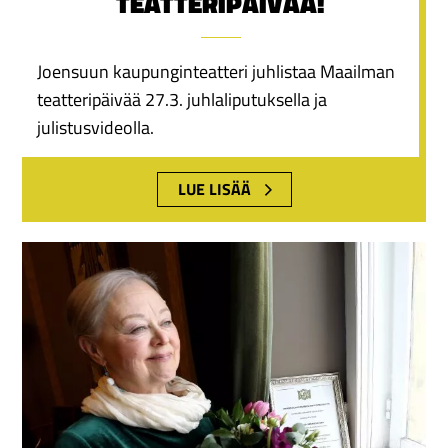
TEATTERIPÄIVÄÄ!
Joensuun kaupunginteatteri juhlistaa Maailman
teatteripäivää 27.3. juhlaliputuksella ja
julistusvideolla.
LUE LISÄÄ