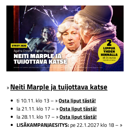
Neiti Marple ja tuijottava katse
ti 10.11. klo 13 –
Osta liput tästä!
la 21.11. klo 17 –
Osta liput tästä!
la 28.11. klo 17 –
Osta liput tästä!
LISÄKAMPANJAESITYS:
pe 22.1.2027 klo 18 –