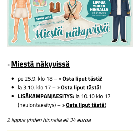
Miestä näkyvissä
pe 25.9. klo 18 –
Osta liput tästä!
la 3.10. klo 17 –
Osta liput tästä!
LISÄKAMPANJAESITYS:
la 10.10 klo 17
(neulontaesitys) –
Osta liput tästä!
2 lippua yhden hinnalla eli 34 euroa