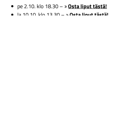
pe 2.10. klo 18.30 –
Osta liput tästä!
la 10.10. klo 13.30 –
Osta liput tästä!
LISÄKAMPANJAESITYS:
pe 23.10. klo 18.30 –
Osta liput tästä!
2 lippua yhden hinnalla eli 29. euroa
OSTA KESÄKAMPANJALIPUT
Kesätarjouslippuja voi ostaa
Pilettipuoti Elielistä
,
Rantakatu 20, 80100 Joensuu
pilettipuoti@joensuu.fi p. 050 437 1089 TAI Lippu.fi
(+ käsittelykulut).
Tarjousliput ovat voimassa myös ryhmäasiakkaille,