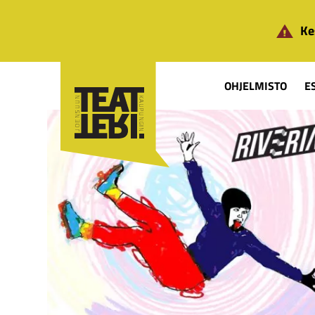
Siirry pääsisältöön
Ke
OHJELMISTO
E