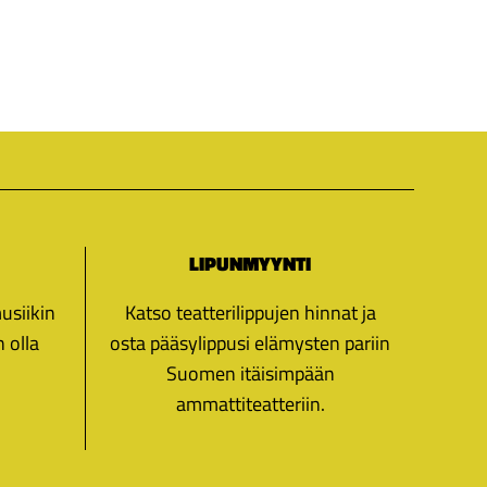
LIPUNMYYNTI
musiikin
Katso teatterilippujen hinnat ja
n olla
osta pääsylippusi elämysten pariin
Suomen itäisimpään
ammattiteatteriin.