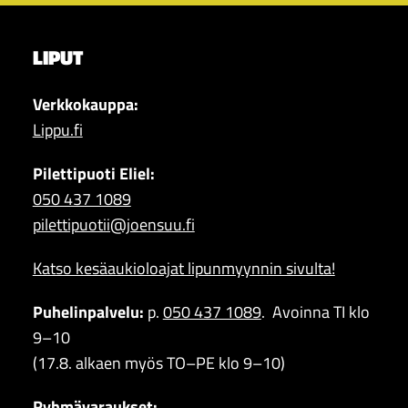
LIPUT
Verkkokauppa:
Lippu.fi
Pilettipuoti Eliel:
050 437 1089
pilettipuotii@joensuu.fi
Katso kesäaukioloajat lipunmyynnin sivulta!
Puhelinpalvelu:
p.
050 437 1089
. Avoinna TI klo
9–10
(17.8. alkaen myös TO–PE klo 9–10)
Ryhmävaraukset: