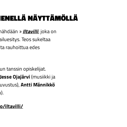
 PIENELLÄ NÄYTTÄMÖLLÄ
nähdään
Iltavilli
, joka on
iluesitys. Teos sukeltaa
alta rauhoittua edes
n tanssin opiskelijat.
,
Jesse Ojajärvi
(musiikki ja
(puvustus),
Antti Männikkö
).
/iltavilli/