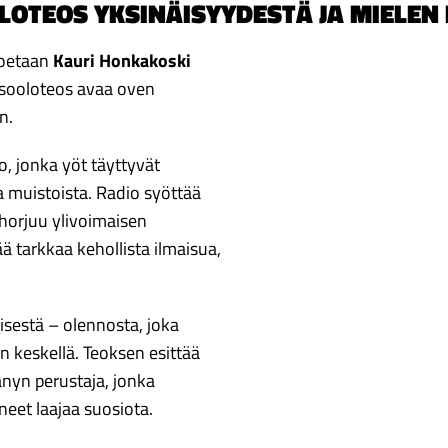
LOTEOS YKSINÄISYYDESTÄ JA MIELEN
oetaan
Kauri Honkakoski
n sooloteos avaa oven
n.
o, jonka yöt täyttyvät
a muistoista. Radio syöttää
 horjuu ylivoimaisen
ä tarkkaa kehollista ilmaisua,
isestä – olennosta, joka
 keskellä. Teoksen esittää
nyn perustaja, jonka
eet laajaa suosiota.