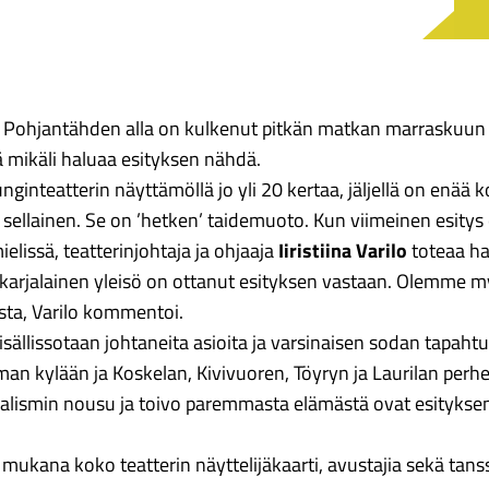
 Pohjantähden alla on kulkenut pitkän matkan marraskuun en
ä mikäli haluaa esityksen nähdä.
inteatterin näyttämöllä jo yli 20 kertaa, jäljellä on enää 
sellainen. Se on ’hetken’ taidemuoto. Kun viimeinen esitys 
elissä, teatterinjohtaja ja ohjaaja
Iiristiina Varilo
toteaa ha
oiskarjalainen yleisö on ottanut esityksen vastaan. Olemm
sta, Varilo kommentoi.
sällissotaan johtaneita asioita ja varsinaisen sodan tapaht
n kylään ja Koskelan, Kivivuoren, Töyryn ja Laurilan perh
sialismin nousu ja toivo paremmasta elämästä ovat esitykse
kana koko teatterin näyttelijäkaarti, avustajia sekä tanss