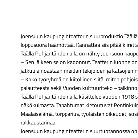
Joensuun kaupunginteatterin suurproduktio Täällä
loppusuora häämöttää. Kannattaa siis pitää kiirett
Täällä Pohjantähden alla on nähty Joensuun kaupung
– Sen jälkeen se on kadonnut. Teatterin luonne on 
jatkuu ainoastaan meidän tekijöiden ja katsojien mi
– Koko työryhmä on kiitollinen siitä, miten pohj
palautteesta sekä Vuoden kulttuuriteko –palkinno
Täällä Pohjantähden alla käsittelee vuoden 1918 si
näkökulmasta. Tapahtumat kietoutuvat Pentinkulma
Maalaiselämä, torpparius, työläisten oikeudet, so
rakkaustarinaa.
Joensuun kaupunginteatterin suurtuotannossa on mu