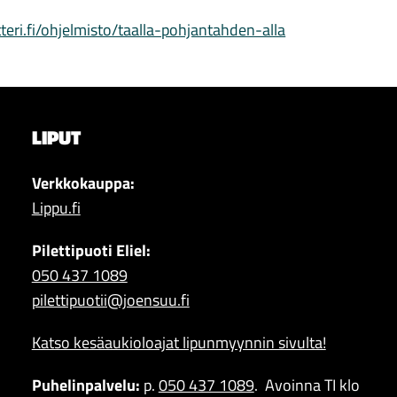
eri.fi/ohjelmisto/taalla-pohjantahden-alla
LIPUT
Verkkokauppa:
Lippu.fi
Pilettipuoti Eliel:
050 437 1089
pilettipuotii@joensuu.fi
Katso kesäaukioloajat lipunmyynnin sivulta!
Puhelinpalvelu:
p.
050 437 1089
. Avoinna TI klo