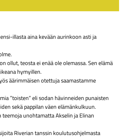
si-illasta aina kevään aurinkoon asti ja
kolme.
on ollut, teosta ei enää ole olemassa. Sen elämä
ikeana hymyillen.
e myös äärimmäisen otettuja saamastamme
umia ”toisten” eli sodan hävinneiden punaisten
eiden sekä pappilan väen elämänkulkuun.
n teemoja unohtamatta Akselin ja Elinan
ijoita Riverian tanssin koulutusohjelmasta