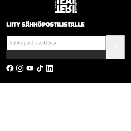
LIITY SÄHKÖPOSTILISTALLE
LIPUT
Verkkokauppa:
Lippu.fi
Pilettipuoti Eliel: