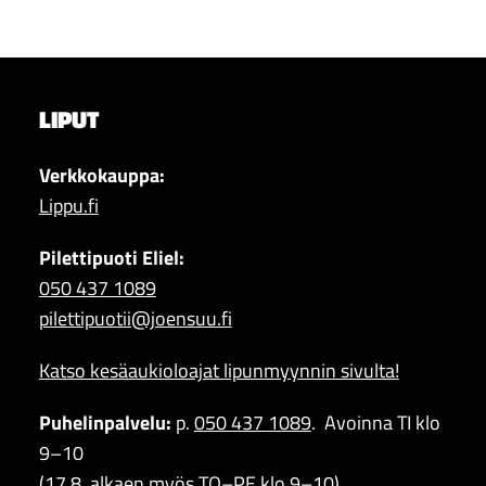
LIPUT
Verkkokauppa:
Lippu.fi
Pilettipuoti Eliel:
050 437 1089
pilettipuotii@joensuu.fi
Katso kesäaukioloajat lipunmyynnin sivulta!
Puhelinpalvelu:
p.
050 437 1089
. Avoinna TI klo
9–10
(17.8. alkaen myös TO–PE klo 9–10)