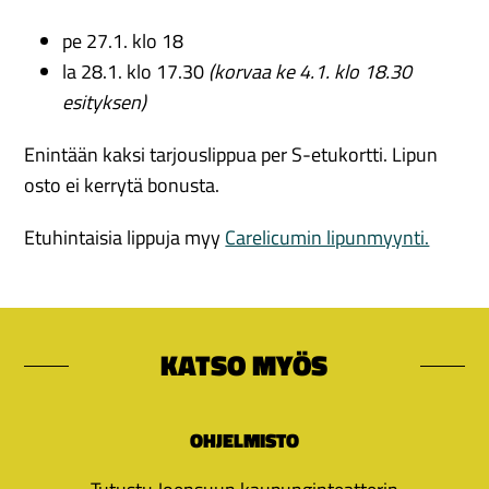
pe 27.1. klo 18
la 28.1. klo 17.30
(korvaa ke 4.1. klo 18.30
esityksen)
Enintään kaksi tarjouslippua per S-etukortti. Lipun
osto ei kerrytä bonusta.
Etuhintaisia lippuja myy
Carelicumin lipunmyynti.
KATSO MYÖS
OHJELMISTO