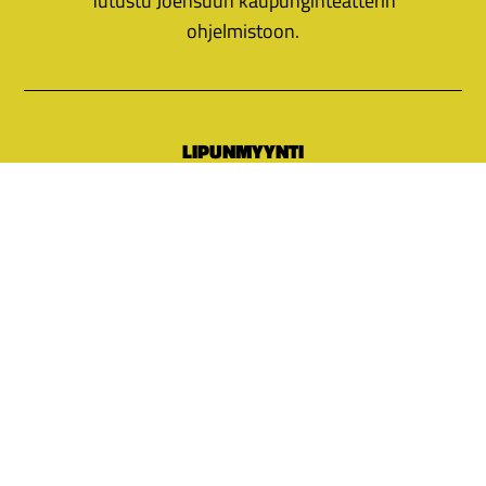
Tutustu Joensuun kaupunginteatterin
ohjelmistoon.
LIPUNMYYNTI
Katso teatterilippujen hinnat ja osta
pääsylippusi elämysten pariin Suomen
itäisimpään ammattiteatteriin.
ESITYSKALENTERI
Katso esityskalenterista tulevat näytännöt ja
osta lippusi!