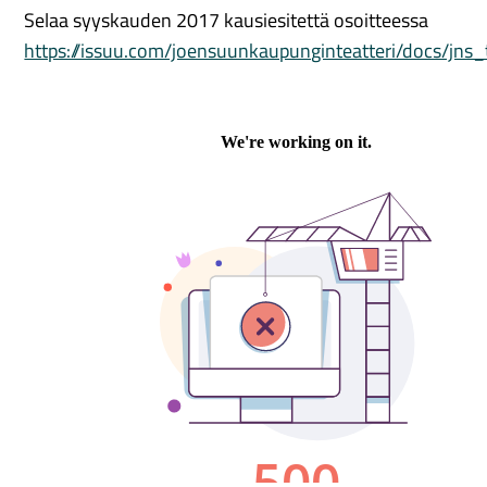
Selaa syyskauden 2017 kausiesitettä osoitteessa
https://issuu.com/joensuunkaupunginteatteri/docs/jn