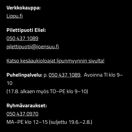
Verkkokauppa:
Lippu.fi
Pilettipuoti Eliel:
050 437 1089
pilettipuotii@joensuu.fi
Katso kesäaukioloajat lipunmyynnin sivulta!
Puhelinpalvelu:
p.
050 437 1089
. Avoinna TI klo 9–
10
(17.8. alkaen myös TO–PE klo 9–10)
Ryhmävaraukset:
050 437 0970
MA–PE klo 12–15 (suljettu
19.6.–2.8.)