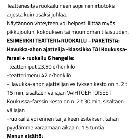
Teatteriesitys ruokailuineen sopii niin irtiotoksi
arjesta kuin osaksi juhlaa.
Näytännön yhteyteen voi helposti liittää myös
pikkujoulun, kokouksen tai muun oman tilaisuuden.
ESIMERKKI TEATTERI+RUOKAILU –PAKETISTA:
Havukka-ahon ajattelija -klassikko TAI Koukussa-
farssi + ruokailu 6 hengelle:
-teatteriliput 23,50 e/henkilö
-teatterimenu 42 e/henkilö
-Havukka-ahon ajattelijan esityksen kesto on n. 2 t
15 min, sisältäen väliajan VAIHTOEHTOISESTI
Koukussa-farssin kesto on n. 2 t 30 min, sisältäen
väliajan
-ruokailla voi ennen tai jälkeen esityksen, tähän
pyydämme varaamaan aikaa n. 1,5 tuntia
Menun sisältö: