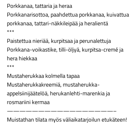
Porkkanaa, tattaria ja heraa
Porkkanarisottoa, paahdettua porkkanaa, kuivattua
porkkanaa, tattari-näkkileipää ja heralientä
***
Paistettua nieriää, kurpitsaa ja perunalettuja
Porkkana-voikastike, tilli-öljyä, kurpitsa-cremé ja
hera hiekkaa
***
Mustaherukkaa kolmella tapaa
Mustaherukkakreemiä, mustaherukka-
appelsiinijäätelöä, herukanlehti-marenkia ja
rosmariini kermaa
—————————————————–
Muistathan tilata myös väliaikatarjoilun etukäteen!
Kahvi ja leivos 7,50 e/henkilö
Ravintolapalvelut
p. 010 231 4250,