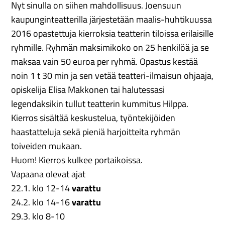
Nyt sinulla on siihen mahdollisuus. Joensuun
kaupunginteatterilla järjestetään maalis-huhtikuussa
2016 opastettuja kierroksia teatterin tiloissa erilaisille
ryhmille. Ryhmän maksimikoko on 25 henkilöä ja se
maksaa vain 50 euroa per ryhmä. Opastus kestää
noin 1 t 30 min ja sen vetää teatteri-ilmaisun ohjaaja,
opiskelija Elisa Makkonen tai halutessasi
legendaksikin tullut teatterin kummitus Hilppa.
Kierros sisältää keskustelua, työntekijöiden
haastatteluja sekä pieniä harjoitteita ryhmän
toiveiden mukaan.
Huom! Kierros kulkee portaikoissa.
Vapaana olevat ajat
22.1. klo 12-14
varattu
24.2. klo 14-16
varattu
29.3. klo 8-10