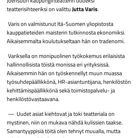
Joensuun kaupunginteatterin uudeksi
teatterisihteeriksi on valittu
Jutta Varis
.
Varis on valmistunut Itä-Suomen yliopistosta
kauppatieteiden maisterin tutkinnosta ekonomiksi.
Aikaisemmalta koulutukseltaan hän on tradenomi.
Variksella on monipuolinen työkokemus erilaisista
hallinnollisista töistä monissa eri yrityksissä.
Aikaisemmin hän on työskennellyt muun muassa
työsuhdepäällikkönä, HR-asiantuntijana, henkilöstön
kehittämispäällikkönä sekä toimistopalvelu- ja
henkilöstövastaavana.
—
Uudet asiat kiehtovat ja toki teatteriala on
mystinen, niin on mukava nähdä kulissien taakse.
Samantyyppisiä töitä olen tehnyt muualla, mutta