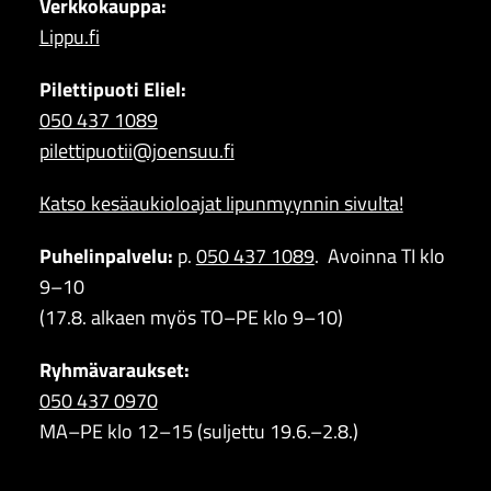
Verkkokauppa:
Lippu.fi
Pilettipuoti Eliel:
050 437 1089
pilettipuotii@joensuu.fi
Katso kesäaukioloajat lipunmyynnin sivulta!
Puhelinpalvelu:
p.
050 437 1089
. Avoinna TI klo
9–10
(17.8. alkaen myös TO–PE klo 9–10)
Ryhmävaraukset:
050 437 0970
MA–PE klo 12–15 (suljettu
19.6.–2.8.)