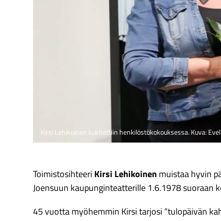
Kirsi Lehikoinen kukitettiin henkilöstökokouksessa. Kuva: Eve
Toimistosihteeri
Kirsi Lehikoinen
muistaa hyvin päi
Joensuun kaupunginteatterille 1.6.1978 suoraan kou
45 vuotta myöhemmin Kirsi tarjosi “tulopäivän ka