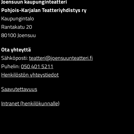
Joensuun kaupunginteatteri
Pohjois-Karjalan Teatteriyhdistys ry
Kaupungintalo
Rantakatu 20
80100 Joensuu
Ota yhteyttä
Sähköposti:
teatteri@joensuunteatteri.fi
Puhelin:
050 401 5211
Henkilöstön yhteystiedot
Saavutettavuus
Intranet (henkilökunnalle)