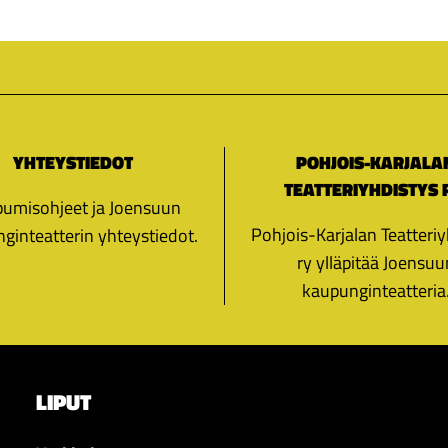
YHTEYSTIEDOT
POHJOIS-KARJALA
TEATTERIYHDISTYS 
umisohjeet ja Joensuun
Pohjois-Karjalan Teatteriy
ginteatterin yhteystiedot.
ry ylläpitää Joensuu
kaupunginteatteria
LIPUT