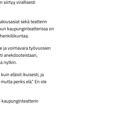
siirtyy virallisesti
lousasiat sekä teatterin
uun kaupunginteatterissa on
ta henkilökuntaa.
rhe ja voimavara työvuosien
sti anekdooteistaan,
a nytkin.
uin eläisit ikuisesti, ja
mutta periks elä.” En ole
un kaupunginteatterin