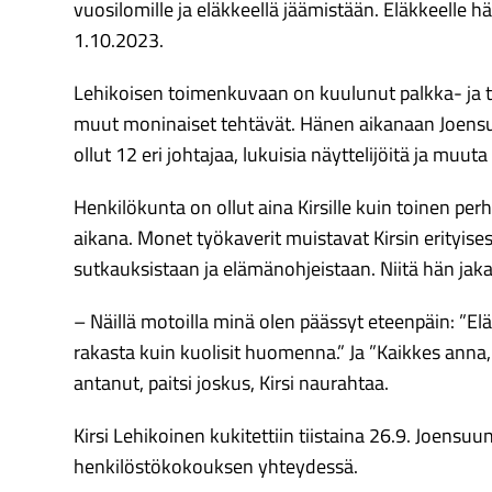
vuosilomille ja eläkkeellä jäämistään. Eläkkeelle hän 
1.10.2023.
Lehikoisen toimenkuvaan on kuulunut palkka- ja ta
muut moninaiset tehtävät. Hänen aikanaan Joens
ollut 12 eri johtajaa, lukuisia näyttelijöitä ja muu
Henkilökunta on ollut aina Kirsille kuin toinen pe
aikana.
Monet työkaverit muistavat Kirsin erityise
sutkauksistaan ja elämänohjeistaan. Niitä hän jaka
– Näillä motoilla minä olen päässyt eteenpäin: ”Elä k
rakasta kuin kuolisit huomenna.” Ja ”Kaikkes anna, 
antanut, paitsi joskus, Kirsi naurahtaa.
Kirsi Lehikoinen kukitettiin tiistaina 26.9. Joensu
henkilöstökokouksen yhteydessä.