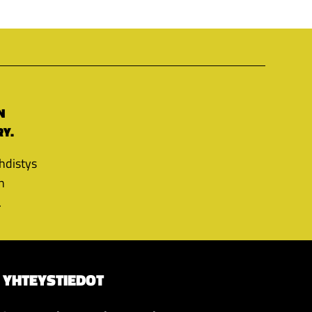
N
RY.
hdistys
n
.
YHTEYSTIEDOT