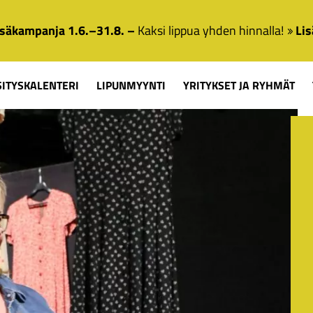
säkampanja 1.6.–31.8. –
Kaksi lippua yhden hinnalla!
Lis
SITYSKALENTERI
LIPUNMYYNTI
YRITYKSET JA RYHMÄT