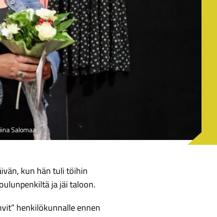
liina Salomaa
vän, kun hän tuli töihin
lunpenkiltä ja jäi taloon.
hvit” henkilökunnalle ennen