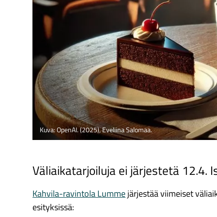
Kuva: OpenAI. (2025), Eveliina Salomaa.
Väliaikatarjoiluja ei järjestetä 12.4.
Kahvila-ravintola Lumme
järjestää viimeiset väliai
esityksissä: