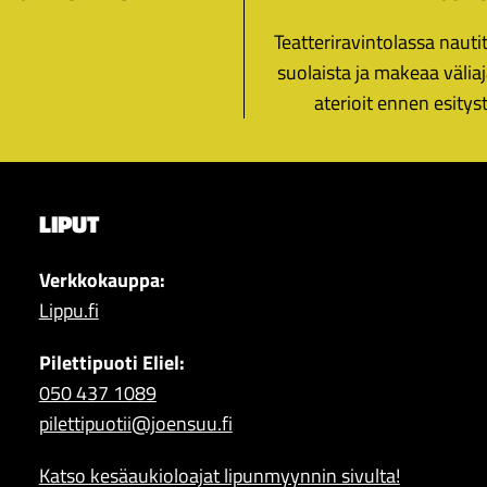
Teatteriravintolassa nauti
suolaista ja makeaa väliaja
aterioit ennen esityst
LIPUT
Verkkokauppa:
Lippu.fi
Pilettipuoti Eliel:
050 437 1089
pilettipuotii@joensuu.fi
Katso kesäaukioloajat lipunmyynnin sivulta!