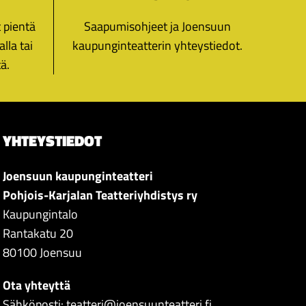
t pientä
Saapumisohjeet ja Joensuun
lla tai
kaupunginteatterin yhteystiedot.
ä.
YHTEYSTIEDOT
Joensuun kaupunginteatteri
Pohjois-Karjalan Teatteriyhdistys ry
Kaupungintalo
Rantakatu 20
80100 Joensuu
Ota yhteyttä
Sähköposti:
teatteri@joensuunteatteri.fi