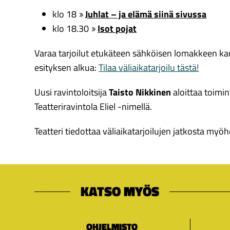
klo 18
Juhlat – ja elämä siinä sivussa
klo 18.30
Isot pojat
Varaa tarjoilut etukäteen sähköisen lomakkeen kau
esityksen alkua:
Tilaa väliaikatarjoilu tästä!
Uusi ravintoloitsija
Taisto Nikkinen
aloittaa toimi
Teatteriravintola Eliel -nimellä.
Teatteri tiedottaa väliaikatarjoilujen jatkosta myö
KATSO MYÖS
OHJELMISTO