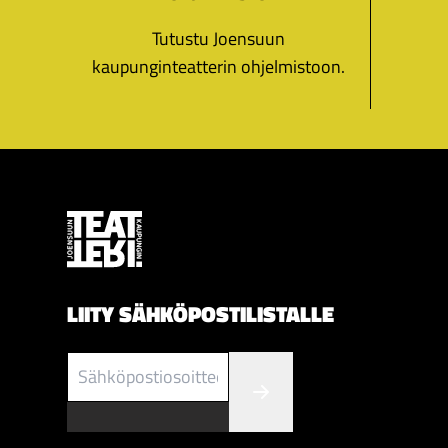
Tutustu Joensuun
kaupunginteatterin ohjelmistoon.
LIITY SÄHKÖPOSTILISTALLE