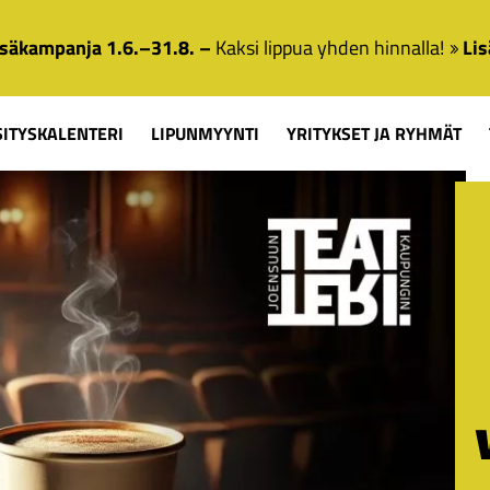
säkampanja 1.6.–31.8. –
Kaksi lippua yhden hinnalla!
Lis
SITYSKALENTERI
LIPUNMYYNTI
YRITYKSET JA RYHMÄT