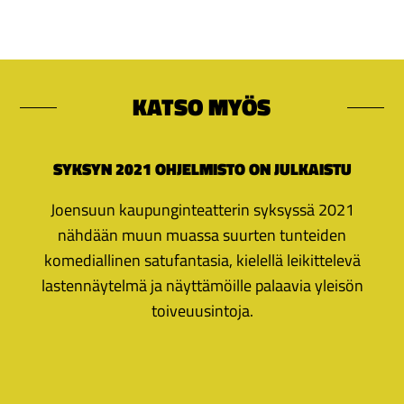
KATSO MYÖS
SYKSYN 2021 OHJELMISTO ON JULKAISTU
Joensuun kaupunginteatterin syksyssä 2021
nähdään muun muassa suurten tunteiden
komediallinen satufantasia, kielellä leikittelevä
lastennäytelmä ja näyttämöille palaavia yleisön
toiveuusintoja.