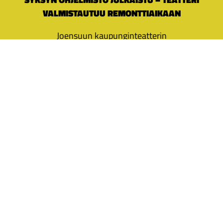
VALMISTAUTUU REMONTTIAIKAAN
Joensuun kaupunginteatterin
syysohjelmistossa pureudutaan ajankohtaisiin
teemoihin ja valmistaudutaan
poikkeukselliseen näytäntövuoteen.
KÄSIOHJELMAT
Lataa käsiohjelma käyttöösi ilmaiseksi.