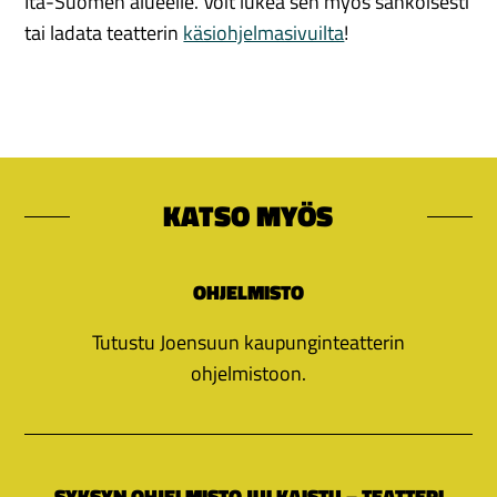
Itä-Suomen alueelle. Voit lukea sen myös sähköisesti
tai ladata teatterin
käsiohjelmasivuilta
!
KATSO MYÖS
OHJELMISTO
Tutustu Joensuun kaupunginteatterin
ohjelmistoon.
SYKSYN OHJELMISTO JULKAISTU – TEATTERI