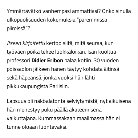
Ymmärtävätkö vanhempasi ammattiasi? Onko sinulla
ulkopuolisuuden kokemuksia “paremmissa
piireissä”?
Itseen kirjoitettu
kertoo siitä, mitä seuraa, kun
työväen poika tekee luokkaloikan. Isän kuoltua
professori
Didier Eribon
palaa kotiin. 30 vuoden
poissaolon jälkeen hänen täytyy kohdata äitinsä
sekä häpeänsä, jonka vuoksi hän lähti
pikkukaupungista Pariisiin.
Lapsuus oli näköalatonta selviytymistä, nyt aikuisena
hän menestyy puku päällä akateemisena
vaikuttajana. Kummassakaan maailmassa hän ei
tunne oloaan luontevaksi.