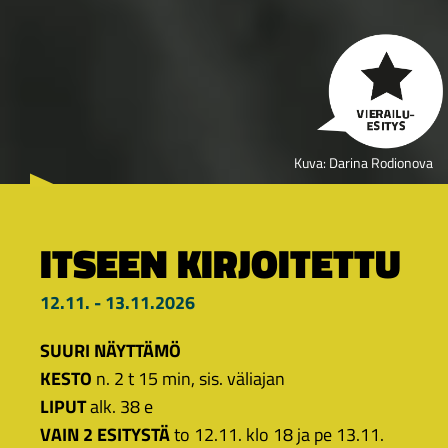
Kuva: Darina Rodionova
ITSEEN KIRJOITETTU
12.11. - 13.11.2026
SUURI NÄYTTÄMÖ
KESTO
n. 2 t 15 min, sis. väliajan
LIPUT
alk. 38 e
VAIN 2 ESITYSTÄ
to 12.11. klo 18 ja pe 13.11.