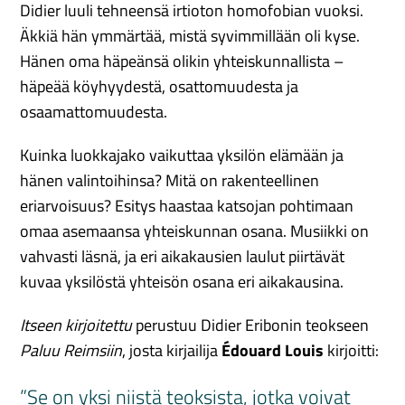
Didier luuli tehneensä irtioton homofobian vuoksi.
Äkkiä hän ymmärtää, mistä syvimmillään oli kyse.
Hänen oma häpeänsä olikin yhteiskunnallista –
häpeää köyhyydestä, osattomuudesta ja
osaamattomuudesta.
Kuinka luokkajako vaikuttaa yksilön elämään ja
hänen valintoihinsa? Mitä on rakenteellinen
eriarvoisuus? Esitys haastaa katsojan pohtimaan
omaa asemaansa yhteiskunnan osana. Musiikki on
vahvasti läsnä, ja eri aikakausien laulut piirtävät
kuvaa yksilöstä yhteisön osana eri aikakausina.
Itseen kirjoitettu
perustuu Didier Eribonin teokseen
Paluu Reimsiin
, josta kirjailija
Édouard Louis
kirjoitti:
”Se on yksi niistä teoksista, jotka voivat