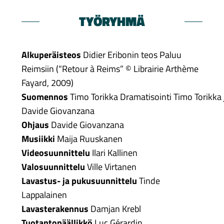
TYÖRYHMÄ
Alkuperäisteos
Didier Eribonin teos Paluu
Reimsiin (“Retour à Reims” © Librairie Arthème
Fayard, 2009)
Suomennos
Timo Torikka Dramatisointi Timo Torikka 
Davide Giovanzana
Ohjaus
Davide Giovanzana
Musiikki
Maija Ruuskanen
Videosuunnittelu
Ilari Kallinen
Valosuunnittelu
Ville Virtanen
Lavastus- ja pukusuunnittelu
Tinde
Lappalainen
Lavasterakennus
Damjan Krebl
Tuotantopäällikkö
Luc Gérardin