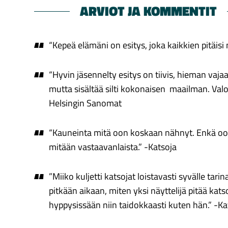
ARVIOT JA KOMMENTIT
“Kepeä elämäni on esitys, joka kaikkien pitäis
“Hyvin jäsennelty esitys on tiivis, hieman vaja
mutta sisältää silti kokonaisen maailman. Valoi
Helsingin Sanomat
“Kauneinta mitä oon koskaan nähnyt. Enkä o
mitään vastaavanlaista.” -Katsoja
”Miiko kuljetti katsojat loistavasti syvälle tari
pitkään aikaan, miten yksi näyttelijä pitää kats
hyppysissään niin taidokkaasti kuten hän.” -Ka