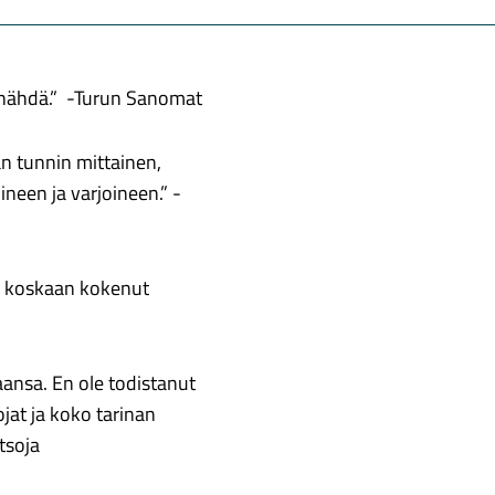
i nähdä.” -Turun Sanomat
an tunnin mittainen,
neen ja varjoineen.” -
o koskaan kokenut
naansa. En ole todistanut
ojat ja koko tarinan
tsoja