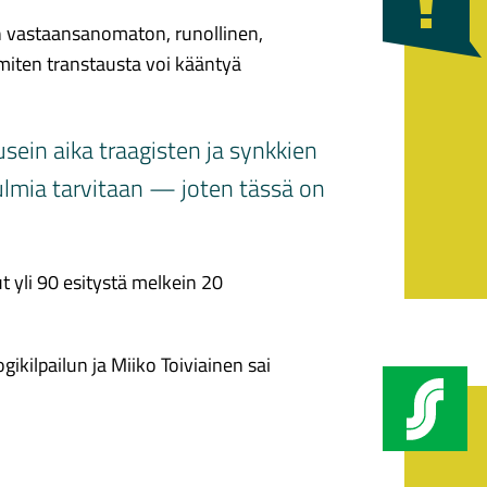
an vastaansanomaton, runollinen,
 miten transtausta voi kääntyä
ein aika traagisten ja synkkien
ulmia tarvitaan — joten tässä on
t yli 90 esitystä melkein 20
ikilpailun ja Miiko Toiviainen sai