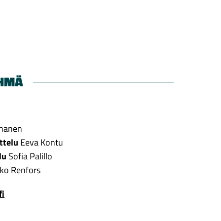
HMÄ
n
nanen
ttelu
Eeva Kontu
lu
Sofia Palillo
ko Renfors
fi