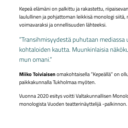
Kepeä elämäni on palkittu ja rakastettu, riipaisev
laulullinen ja pohjattoman leikkisä monologi siitä,
voimavaraksi ja onnellisuuden lähteeksi.
”Transihmisyydestä puhutaan mediassa us
kohtaloiden kautta. Muunkinlaisia näkök
mun omani.”
Miiko Toiviaisen
omakohtaisella ”Kepeällä” on ollu
paikkakunnalla Tukholmaa myöten.
Vuonna 2020 esitys voitti Valtakunnallisen Monolog
monologista Vuoden teatterinäyttelijä -palkinnon.