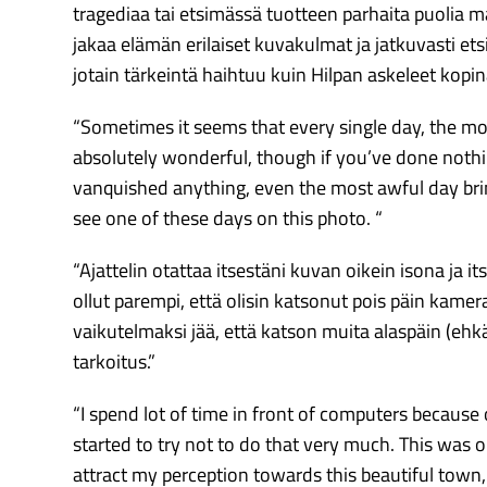
tragediaa tai etsimässä tuotteen parhaita puolia 
jakaa elämän erilaiset kuvakulmat ja jatkuvasti e
jotain tärkeintä haihtuu kuin Hilpan askeleet kopina
“Sometimes it seems that every single day, the 
absolutely wonderful, though if you’ve done nothin
vanquished anything, even the most awful day br
see one of these days on this photo. “
“Ajattelin otattaa itsestäni kuvan oikein isona ja 
ollut parempi, että olisin katsonut pois päin kamera
vaikutelmaksi jää, että katson muita alaspäin (ehkä 
tarkoitus.”
“I spend lot of time in front of computers because 
started to try not to do that very much. This was o
attract my perception towards this beautiful town