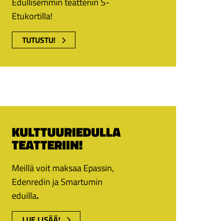
Edullisemmin teatteriin S-
Etukortilla!
TUTUSTU!
KULTTUURIEDULLA
TEATTERIIN!
Meillä voit maksaa Epassin,
Edenredin ja Smartumin
eduilla
.
LUE LISÄÄ!