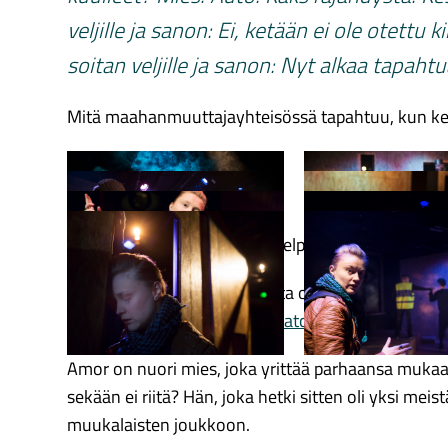
veljille ja sanon: Ei, ketään ei ole otettu ki
soitan veljille ja sanon: Nyt alkaa tapahtu
Mitä maahanmuuttajayhteisössä tapahtuu, kun ke
Korkearesoluutioiset, painokelpoiset kuvat voit la
Katso videotraileri Youtubesta osoitteesta
https://www.youtube.com/watch?v=ltELuBu1mvE
Amor on nuori mies, joka yrittää parhaansa muka
sekään ei riitä? Hän, joka hetki sitten oli yksi mei
muukalaisten joukkoon.