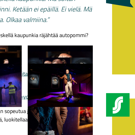
inni. Ketään ei epäillä. Ei vielä. Mä
a. Olkaa valmiina.”
skellä kaupunkia räjähtää autopommi?
data
MaSoitanVeljille_Lehdisto_highres
.
&feature=youtu.be
an sopeutua joukkoon – mutta entä jos
stä, luokitellaankin silmänräpäyksessä