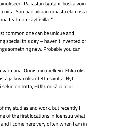
mainokseen. Rakastan työtäni, koska voin
tsiä niitä. Samaan aikaan omasta elämästä
na teatterin käytävillä. ”
most common one can be unique and
g special this day – haven’t invented or
ings something new. Probably you can
itsevarmana. Onnistuin melkein. Ehkä olisi
sta ja kuva olisi otettu sivulta. Nyt
sekin on totta, HUI!), mikä ei ollut
of my studies and work, but recently I
ne of the first locations in Joensuu what
, and I come here very often when I am in