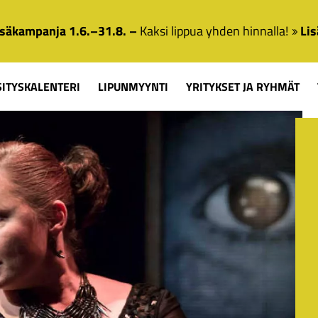
säkampanja 1.6.–31.8. –
Kaksi lippua yhden hinnalla!
Lis
SITYSKALENTERI
LIPUNMYYNTI
YRITYKSET JA RYHMÄT