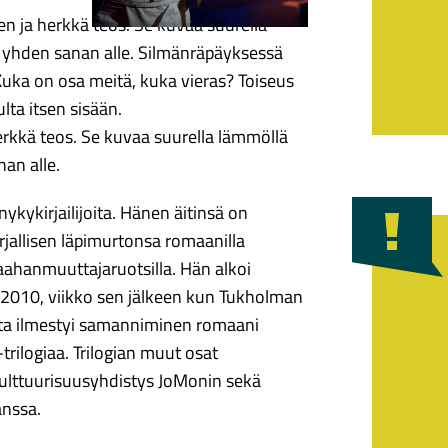
nen ja herkkä teos. Se kuvaa suurella
aa yhden sanan alle. Silmänräpäyksessä
 Kuka on osa meitä, kuka vieras? Toiseus
lta itsen sisään.
erkkä teos. Se kuvaa suurella lämmöllä
nan alle.
ykykirjailijoita. Hänen äitinsä on
irjallisen läpimurtonsa romaanilla
maahanmuuttajaruotsilla. Hän alkoi
a 2010, viikko sen jälkeen kun Tukholman
ta ilmestyi samanniminen romaani
trilogiaa. Trilogian muut osat
ulttuurisuusyhdistys JoMonin sekä
anssa.