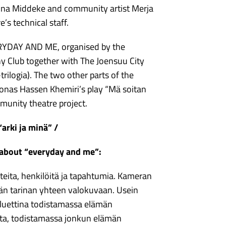
nna Middeke and community artist Merja
’s technical staff.
RYDAY AND ME, organised by the
y Club together with The Joensuu City
trilogia). The two other parts of the
 Jonas Hassen Khemiri’s play “Mä soitan
mmunity theatre project.
“arki ja minä” /
about “everyday and me”:
anteita, henkilöitä ja tapahtumia. Kameran
ään tarinan yhteen valokuvaan. Usein
iluettina todistamassa elämän
ista, todistamassa jonkun elämän