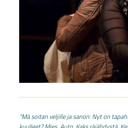
”Mä soitan veljille ja sanon: Nyt on tapah
kuulleet? Mies. Auto. Kaks räjähdystä. Ke