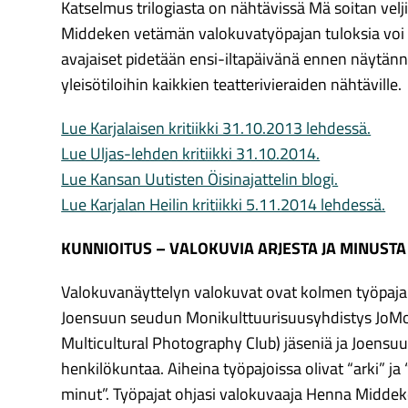
Katselmus trilogiasta on nähtävissä Mä soitan velj
Middeken vetämän valokuvatyöpajan tuloksia vo
avajaiset pidetään ensi-iltapäivänä ennen näytännö
yleisötiloihin kaikkien teatterivieraiden nähtäville.
Lue Karjalaisen kritiikki 31.10.2013 lehdessä.
Lue Uljas-lehden kritiikki 31.10.2014.
Lue Kansan Uutisten Öisinajattelin blogi.
Lue Karjalan Heilin kritiikki 5.11.2014 lehdessä.
KUNNIOITUS – VALOKUVIA ARJESTA JA MINUSTA
Valokuvanäyttelyn valokuvat ovat kolmen työpajan 
Joensuun seudun Monikulttuurisuusyhdistys JoM
Multicultural Photography Club) jäseniä ja Joensuu
henkilökuntaa. Aiheina työpajoissa olivat “arki” j
minut”. Työpajat ohjasi valokuvaaja Henna Middek