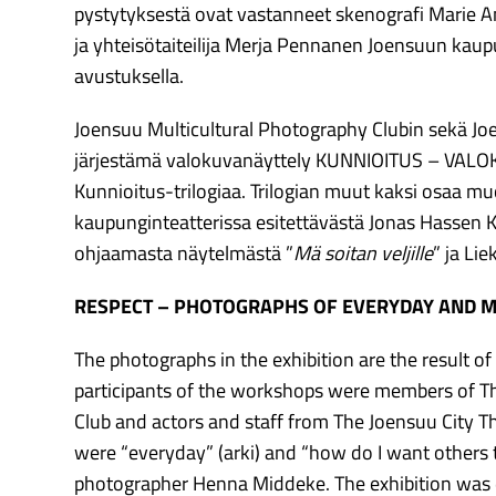
pystytyksestä ovat vastanneet skenografi Marie 
ja yhteisötaiteilija Merja Pennanen Joensuun kau
avustuksella.
Joensuu Multicultural Photography Clubin sekä J
järjestämä valokuvanäyttely KUNNIOITUS – VALO
Kunnioitus-trilogiaa. Trilogian muut kaksi osaa 
kaupunginteatterissa esitettävästä Jonas Hassen K
ohjaamasta näytelmästä ”
Mä soitan veljille
” ja Li
RESPECT – PHOTOGRAPHS OF EVERYDAY AND 
The photographs in the exhibition are the result o
participants of the workshops were members of T
Club and actors and staff from The Joensuu City 
were “everyday” (arki) and “how do I want others
photographer Henna Middeke. The exhibition was 