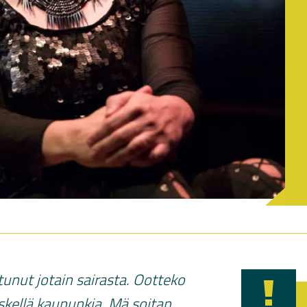
tunut jotain sairasta. Ootteko
skellä kaupunkia. Mä soitan