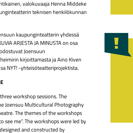
Antikainen, valokuvaaja Henna Middeke
punginteatterin teknisen henkilökunnan
oensuun kaupunginteatterin yhdessä
KUVIA ARJESTA JA MINUSTA on osa
muodostuvat Joensuun
heimirin kirjoittamasta ja Aino Kiven
eksa NYT! -yhteisöteatteriprojektista.
ME
f three workshop sessions. The
he Joensuu Multicultural Photography
Theatre. The themes of the workshops
 to see me”. The workshops were led by
designed and constructed by