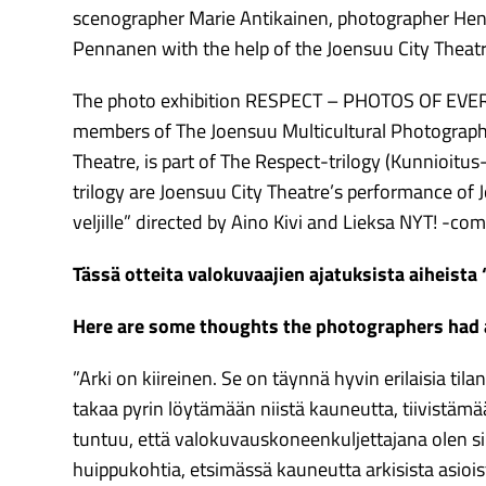
scenographer Marie Antikainen, photographer He
Pennanen with the help of the Joensuu City Theatre
The photo exhibition RESPECT – PHOTOS OF EVE
members of The Joensuu Multicultural Photograph
Theatre, is part of The Respect-trilogy (Kunnioitus-
trilogy are Joensuu City Theatre’s performance of
veljille” directed by Aino Kivi and Lieksa NYT! -co
Tässä otteita valokuvaajien ajatuksista aiheista 
Here are some thoughts the photographers had 
”Arki on kiireinen. Se on täynnä hyvin erilaisia til
takaa pyrin löytämään niistä kauneutta, tiivistäm
tuntuu, että valokuvauskoneenkuljettajana olen s
huippukohtia, etsimässä kauneutta arkisista asio