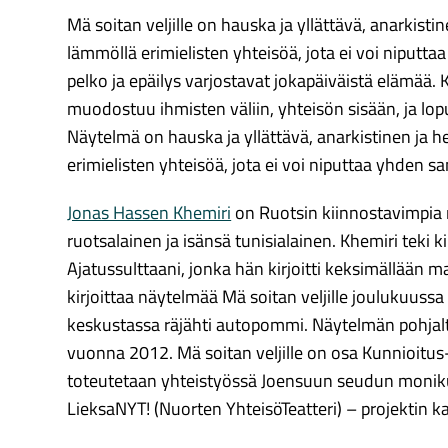
Mä soitan veljille on hauska ja yllättävä, anarkisti
lämmöllä erimielisten yhteisöä, jota ei voi niputt
pelko ja epäilys varjostavat jokapäiväistä elämää.
muodostuu ihmisten väliin, yhteisön sisään, ja lopu
Näytelmä on hauska ja yllättävä, anarkistinen ja h
erimielisten yhteisöä, jota ei voi niputtaa yhden sa
Jonas Hassen Khemiri
on Ruotsin kiinnostavimpia n
ruotsalainen ja isänsä tunisialainen. Khemiri teki k
Ajatussulttaani, jonka hän kirjoitti keksimällään 
kirjoittaa näytelmää Mä soitan veljille joulukuuss
keskustassa räjähti autopommi. Näytelmän pohjal
vuonna 2012. Mä soitan veljille on osa Kunnioitus-
toteutetaan yhteistyössä Joensuun seudun monik
LieksaNYT! (Nuorten YhteisöTeatteri) – projektin k