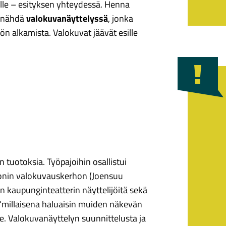
ille – esityksen yhteydessä. Henna
i nähdä
valokuvanäyttelyssä
, jonka
n alkamista. Valokuvat jäävät esille
tuotoksia. Työpajoihin osallistui
onin valokuvauskerhon (Joensuu
n kaupunginteatterin näyttelijöitä sekä
a “millaisena haluaisin muiden näkevän
e. Valokuvanäyttelyn suunnittelusta ja