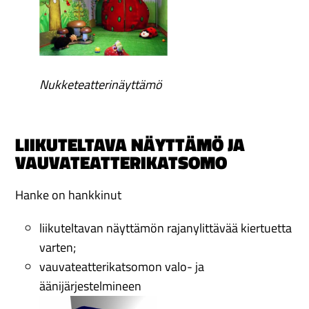
Nukketeatterinäyttämö
LIIKUTELTAVA NÄYTTÄMÖ JA
VAUVATEATTERIKATSOMO
Hanke on hankkinut
liikuteltavan näyttämön rajanylittävää kiertuetta
varten;
vauvateatterikatsomon valo- ja
äänijärjestelmineen