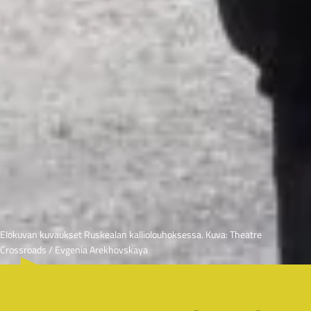
Elokuvan kuvaukset Ruskealan kalliolouhoksessa. Kuva: Theatre
Crossroads / Evgenia Arekhovskaya