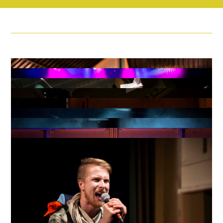
Ilman orjuutta meillä ei olisi autoja.
Ilman orjuutta
meillä ei olisi sukkia.
Ilman orjuutta meillä ei olisi
kenkiä.
Ilman orjuutta meillä ei olisi televisioita.
Ilman
orjuutta meillä ei olisi kulmasohvia.
Ilman orjuutta
meillä ei olisi älypuhelimia.
Ilman orjuutta meillä ei