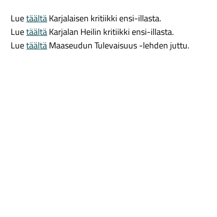
Lue
täältä
Karjalaisen kritiikki ensi-illasta.
Lue
täältä
Karjalan Heilin kritiikki ensi-illasta.
Lue
täältä
Maaseudun Tulevaisuus -lehden juttu.
Lue
täältä
Uljas-lehden kritiikki ensi-illasta.
Lue
täältä
Viikko Pohjois-Karjalan kritiikki ensi-
illasta.
Lue
täältä
Kansan Uutisten verkkolehden
Öisinajattelijan kommentit ensi-illasta.
ANNA AINEETON