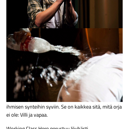
olisi pop-musiikkia.
Me tarvitsemme orjuutta. Sinä ja minä. Ilman
orjuutta meillä ei olisi sukkia, kenkiä, televisiota,
älypuhelimia, ei pop-musiikkia. Ei mitään, mitä
kutsumme hyväksi elämäksi.
Vuonna 2014 maailmassa on 27 miljoonaa orjaa. He
työskentelevät meidän keskuudessamme, meitä
varten. Mekö olemme heidän isäntiään? Olemmeko
itse jonkun orjia?
Working Class Hero ottaa vauhtia 1800 -luvun
Yhdysvaltojen puuvillapelloilta päätyen 2010 -luvun
ihmisen synteihin syviin. Se on kaikkea sitä, mitä orja
ei ole: Villi ja vapaa.
Working Class Hero perustuu löyhästi