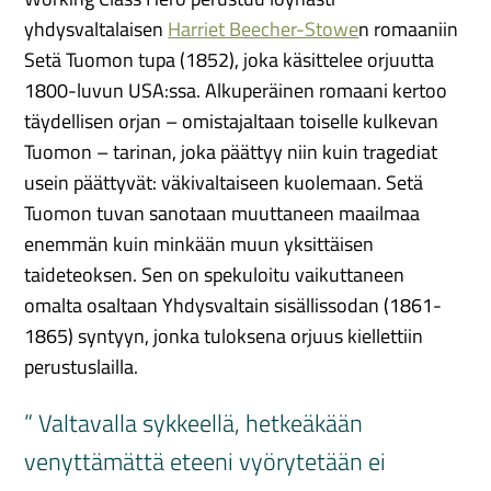
yhdysvaltalaisen
Harriet Beecher-Stowe
n romaaniin
Setä Tuomon tupa (1852), joka käsittelee orjuutta
1800-luvun USA:ssa. Alkuperäinen romaani kertoo
täydellisen orjan – omistajaltaan toiselle kulkevan
Tuomon – tarinan, joka päättyy niin kuin tragediat
usein päättyvät: väkivaltaiseen kuolemaan. Setä
Tuomon tuvan sanotaan muuttaneen maailmaa
enemmän kuin minkään muun yksittäisen
taideteoksen. Sen on spekuloitu vaikuttaneen
omalta osaltaan Yhdysvaltain sisällissodan (1861-
1865) syntyyn, jonka tuloksena orjuus kiellettiin
perustuslailla.
” Valtavalla sykkeellä, hetkeäkään
venyttämättä eteeni vyörytetään ei