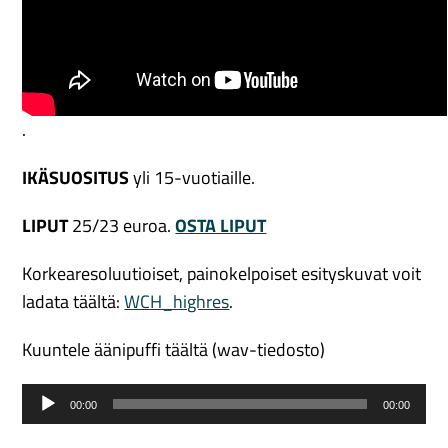
.
IKÄSUOSITUS
yli 15-vuotiaille.
LIPUT
25/23 euroa.
OSTA LIPUT
Korkearesoluutioiset, painokelpoiset esityskuvat voit
ladata täältä:
WCH_highres
.
Kuuntele äänipuffi täältä (wav-tiedosto)
Audio
00:00
00:00
Player