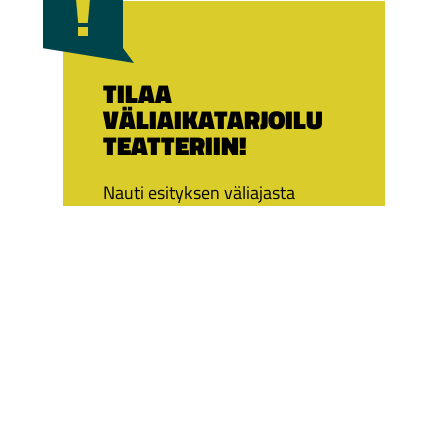
TILAA
VÄLIAIKATARJOILU
TEATTERIIN!
Nauti esityksen väliajasta
jonottamatta, ennakkovaraa
väliaikatarjoiut Teatteriravintola
Eliel & Lojasta!
TUTUSTU JA TILAA!