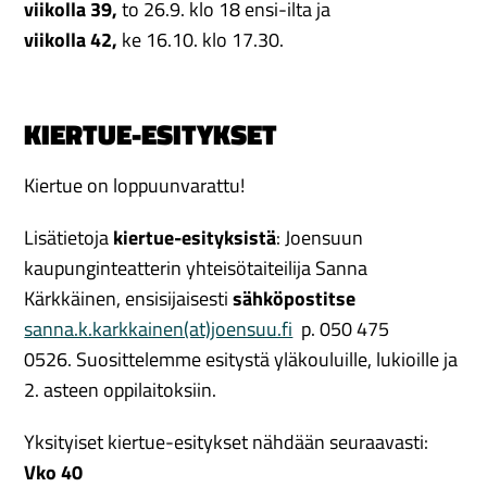
viikolla 39,
to 26.9. klo 18 ensi-ilta ja
viikolla 42,
ke 16.10. klo 17.30.
KIERTUE-ESITYKSET
Kiertue on loppuunvarattu!
Lisätietoja
kiertue-esityksistä
: Joensuun
kaupunginteatterin yhteisötaiteilija Sanna
Kärkkäinen, ensisijaisesti
sähköpostitse
sanna.k.karkkainen(at)joensuu.fi
p. 050 475
0526. Suosittelemme esitystä yläkouluille, lukioille ja
2. asteen oppilaitoksiin.
Yksityiset kiertue-esitykset nähdään seuraavasti:
Vko 40