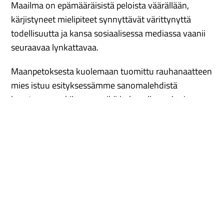
Maailma on epämääräisistä peloista väärällään,
kärjistyneet mielipiteet synnyttävät värittynyttä
todellisuutta ja kansa sosiaalisessa mediassa vaanii
seuraavaa lynkattavaa.
Maanpetoksesta kuolemaan tuomittu rauhanaatteen
mies istuu esityksessämme sanomalehdistä
kasatussa vankilassaan eikä halua olla sankari
kenellekään. Vuonna 1918 ammutut
teloituslaukaukset repivät mediaan reikiä, niistä
avautuu näkökulmia menneeseen, tai nykyisyyteen.
Miten sankareita tehdään, miten sellaiseksi tullaan?
Kenet me nostamme jalustalle tänään?
Tässä sulavasti filosofisesta pohdinnasta
karnevalistiseen revittelyyn liikkuvassa esityksessä
unohdetaan menneiden sukupolvien mielipiteiden