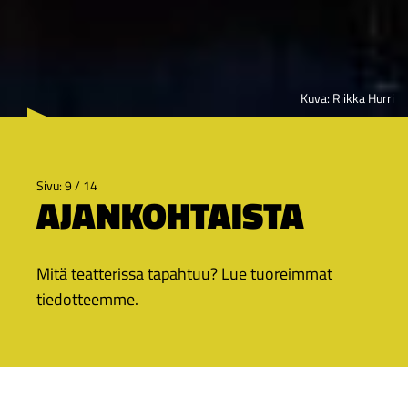
Kuva: Riikka Hurri
Sivu: 9 / 14
AJANKOHTAISTA
Mitä teatterissa tapahtuu? Lue tuoreimmat
tiedotteemme.