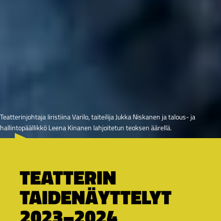
Teatterinjohtaja Iiristiina Varilo, taiteilija Jukka Niskanen ja talous- ja
hallintopäällikkö Leena Kinanen lahjoitetun teoksen äärellä.
TEATTERIN
TAIDENÄYTTELYT
2023–2024