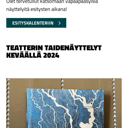
Olet tervetullut katsomaan vapaapääsyisiä
näyttelyitä esitysten aikana!
ESITYSKALENTERIIN
TEATTERIN TAIDENÄYTTELYT
KEVÄÄLLÄ 2024