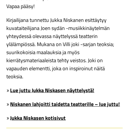
Vapaa pääsy!
Kirjailijana tunnettu Jukka Niskanen esittäytyy
kuvataiteilijana Joen sydän -musiikkinäytelmän
yhteydessä olevassa näyttelyssä teatterin
ylälämpiössä. Mukana on Villi joki -sarjan teoksia;
suurikokoisia maalauksia ja myös
kierrätysmateriaaleista tehty veistos. Joki on
vapauden elementti, joka on inspiroinut näitä
teoksia.
Lue juttu Jukka Niskasen näyttelystä!
Niskanen lahjoitti taidetta teatterille – lue juttu!
Jukka Niskasen kotisivut